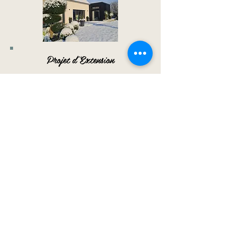
Projet d'Extension
1h30 chez vous
RDV de faisabilité
Projet sur Devis
Plus d'infos