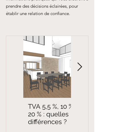
prendre des décisions éclairées, pour
établir une relation de confiance.
TVA 5,5 %, 10 %,
Pourquoi faire
20 % : quelles
appel à un
différences ?
architecte
d’intérieur pour