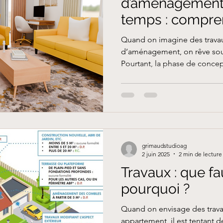
d’aménagement
temps : compren
de conception
Quand on imagine des trava
d’aménagement, on rêve souv
Pourtant, la phase de concept
grimaudstudioag
2 juin 2025
2 min de lecture
Travaux : que fa
pourquoi ?
Quand on envisage des trav
appartement, il est tentant 