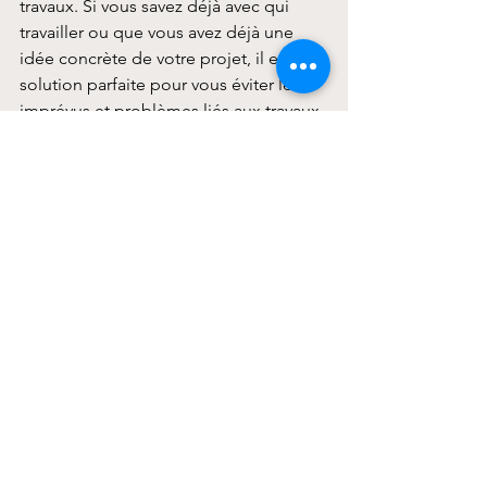
travaux. Si vous savez déjà avec qui 
travailler ou que vous avez déjà une 
idée concrète de votre projet, il est la 
solution parfaite pour vous éviter les 
imprévus et problèmes liés aux travaux.
En résumé
Chaque professionnel du bâtiment a 
un rôle précis. 
Bien choisir son 
accompagnement est une étape clé 
pour la réussite de votre projet. 
Il doit 
répondre à vos 
besoins spécifiques
 et 
à ce que vous souhaitez 
déléguer
.
Vous hésitez sur le type 
d’accompagnement qu’il vous 
faut ?Parlons-en ensemble : 